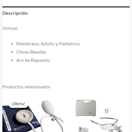
Descripción
Incluye:
Membrana: Adulto y Pediátrico
Olivas Blandas
Aro de Repuesto
Productos relacionados
El
El
precio
precio
¡Oferta!
¡Oferta!
original
actual
era:
es:
$ 425.663.
$ 383.000.