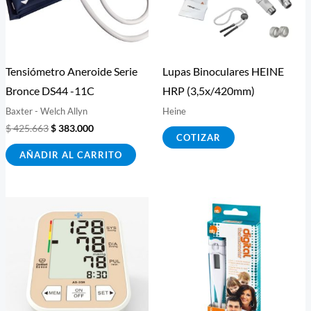
Tensiómetro Aneroide Serie
Lupas Binoculares HEINE
Bronce DS44 -11C
HRP (3,5x/420mm)
Baxter - Welch Allyn
Heine
$
425.663
$
383.000
COTIZAR
AÑADIR AL CARRITO