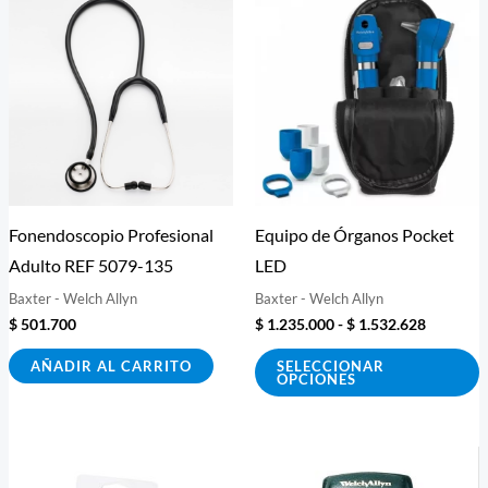
de
p
precios:
desde
t
$ 1.235.
m
hasta
$ 1.532.
v
L
o
s
Fonendoscopio Profesional
Equipo de Órganos Pocket
p
Adulto REF 5079-135
LED
e
Baxter - Welch Allyn
Baxter - Welch Allyn
e
$
501.700
$
1.235.000
-
$
1.532.628
l
p
AÑADIR AL CARRITO
SELECCIONAR
OPCIONES
d
p