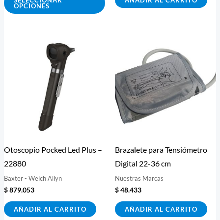
OPCIONES
de
producto
Otoscopio Pocked Led Plus –
Brazalete para Tensiómetro
22880
Digital 22-36 cm
Baxter - Welch Allyn
Nuestras Marcas
$
879.053
$
48.433
AÑADIR AL CARRITO
AÑADIR AL CARRITO