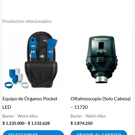
Productos relacionados
Rango
Este
de
producto
precios:
desde
tiene
$ 1.235.000
múltiples
hasta
$ 1.532.628
variantes.
Las
opciones
se
Equipo de Órganos Pocket
Oftalmoscopio (Solo Cabeza)
pueden
LED
– 11720
elegir
Baxter - Welch Allyn
Baxter - Welch Allyn
en
$
1.235.000
-
$
1.532.628
$
1.874.250
la
página
SELECCIONAR
AÑADIR AL CARRITO