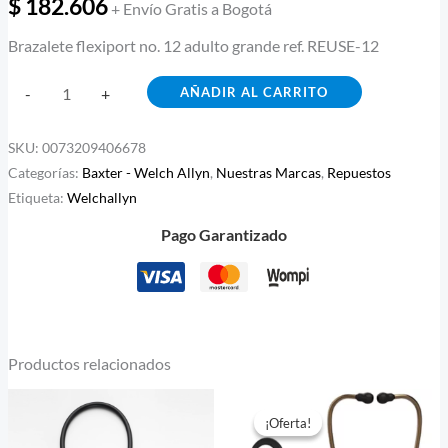
$
182.606
+ Envío Gratis a Bogotá
Brazalete flexiport no. 12 adulto grande ref. REUSE-12
AÑADIR AL CARRITO
-
+
SKU:
0073209406678
Categorías:
Baxter - Welch Allyn
,
Nuestras Marcas
,
Repuestos
Etiqueta:
Welchallyn
Pago Garantizado
Productos relacionados
Rango
E
de
¡Oferta!
¡Oferta!
p
precios: