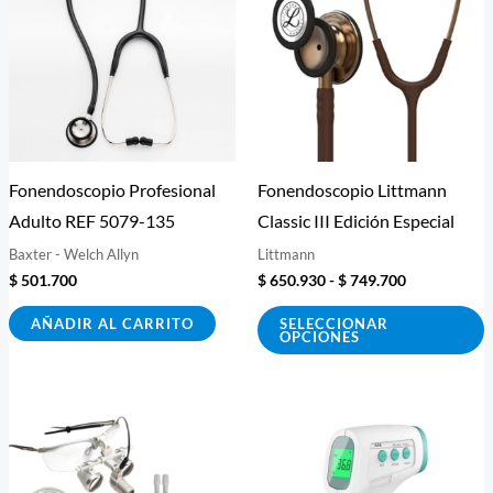
desde
t
$ 650.930
m
hasta
$ 749.700
v
L
o
s
Fonendoscopio Profesional
Fonendoscopio Littmann
p
Adulto REF 5079-135
Classic III Edición Especial
e
Baxter - Welch Allyn
Littmann
e
$
501.700
$
650.930
-
$
749.700
l
p
AÑADIR AL CARRITO
SELECCIONAR
OPCIONES
d
p