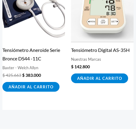
$ 425.663.
$ 383.000.
Tensiómetro Aneroide Serie
Tensiómetro Digital AS-35H
Bronce DS44 -11C
Nuestras Marcas
$
142.800
Baxter - Welch Allyn
$
425.663
$
383.000
AÑADIR AL CARRITO
AÑADIR AL CARRITO