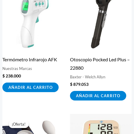
Termómetro Infrarojo AFK
Otoscopio Pocked Led Plus –
22880
Nuestras Marcas
$
238.000
Baxter - Welch Allyn
$
879.053
AÑADIR AL CARRITO
AÑADIR AL CARRITO
El
El
precio
precio
¡Oferta!
¡Oferta!
original
actual
era:
es: