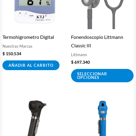
v
L
o
s
Termohigrometro Digital
Fonendoscopio Littmann
p
Classic III
Nuestras Marcas
e
$
150.534
Littmann
e
$
697.340
l
AÑADIR AL CARRITO
p
SELECCIONAR
OPCIONES
d
p
E
p
t
m
v