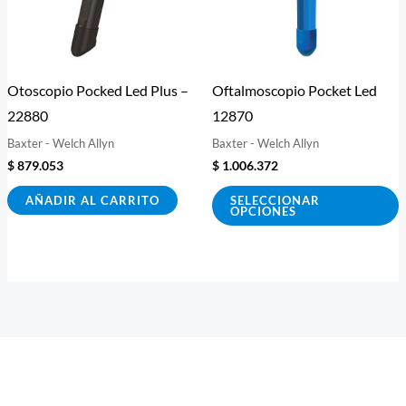
L
o
s
Otoscopio Pocked Led Plus –
Oftalmoscopio Pocket Led
p
22880
12870
e
Baxter - Welch Allyn
Baxter - Welch Allyn
e
$
879.053
$
1.006.372
l
p
AÑADIR AL CARRITO
SELECCIONAR
OPCIONES
d
p