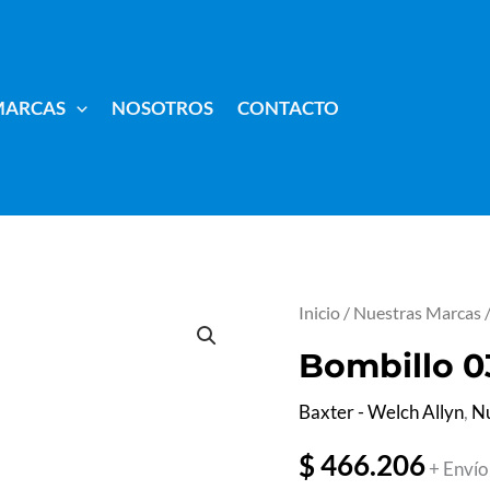
MARCAS
NOSOTROS
CONTACTO
Bombillo
Inicio
/
Nuestras Marcas
03700-
Bombillo 
U
Baxter - Welch Allyn
,
Nu
cantidad
$
466.206
+ Envío