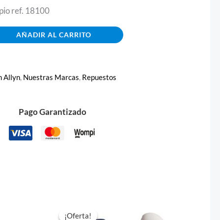
pio ref. 18100
AÑADIR AL CARRITO
h Allyn
,
Nuestras Marcas
,
Repuestos
Pago Garantizado
El
El
precio
precio
¡Oferta!
¡Oferta!