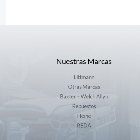
Nuestras Marcas
Littmann
Otras Marcas
Baxter – Welch Allyn
Repuestos
Heine
REDA