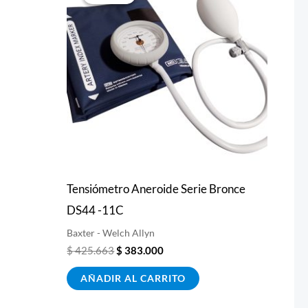
original
actual
era:
es:
$ 425.663.
$ 383.000.
Tensiómetro Aneroide Serie Bronce
DS44 -11C
Baxter - Welch Allyn
$
425.663
$
383.000
AÑADIR AL CARRITO