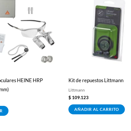
oculares HEINE HRP
Kit de repuestos Littmann
0mm)
Littmann
$
109.123
AÑADIR AL CARRITO
R