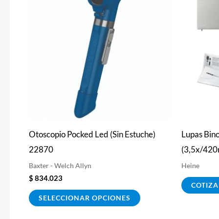
tiene
múltiples
variantes.
Las
opciones
se
pueden
elegir
Otoscopio Pocked Led (Sin Estuche)
Lupas Bin
en
22870
(3,5x/42
la
Baxter - Welch Allyn
Heine
página
$
834.023
de
COTIZA
producto
SELECCIONAR OPCIONES