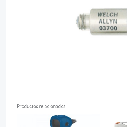
Productos relacionados
Este
producto