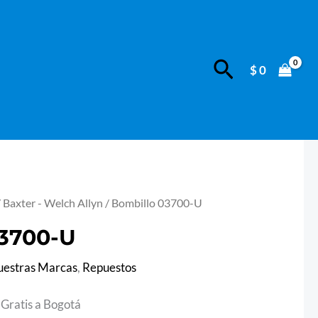
U
cantidad
Buscar
$
0
/
Baxter - Welch Allyn
/ Bombillo 03700-U
03700-U
estras Marcas
,
Repuestos
 Gratis a Bogotá