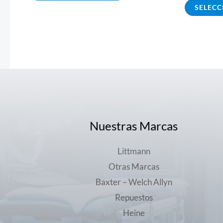
SELECC
Nuestras Marcas
Littmann
Otras Marcas
Baxter – Welch Allyn
Repuestos
Heine