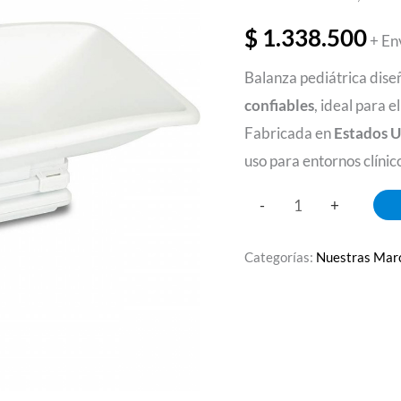
Ref.
$
1.338.500
+ En
8440
Balanza pediátrica dis
cantidad
confiables
, ideal para 
Fabricada en
Estados 
uso para entornos clínic
-
+
Categorías:
Nuestras Mar