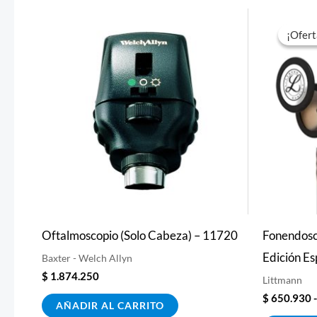
¡Ofert
¡Ofert
Oftalmoscopio (Solo Cabeza) – 11720
Fonendosco
Edición Es
Baxter - Welch Allyn
$
1.874.250
Littmann
$
650.930
-
AÑADIR AL CARRITO