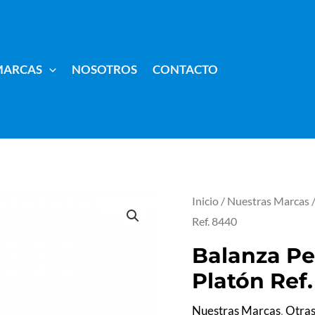
MARCAS
NOSOTROS
CONTACTO
Balanza
Inicio
/
Nuestras Marcas
Ref. 8440
Pesa
Bebé
Balanza Pe
Electrónica
Platón Ref
de
Nuestras Marcas
,
Otra
Platón