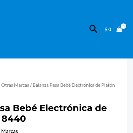
Bebé
Electrónica
de
Buscar
$
0
Platón
Ref.
8440
cantidad
/
Otras Marcas
/ Balanza Pesa Bebé Electrónica de Platón
sa Bebé Electrónica de
. 8440
s Marcas